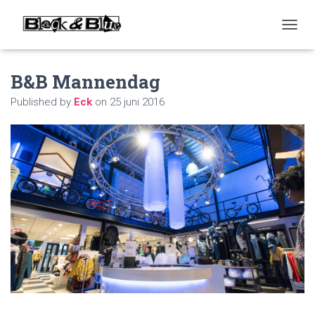
T
O
G
B&B Mannendag
G
L
Published by
Eck
on
25 juni 2016
E
N
A
V
I
G
A
T
I
O
N