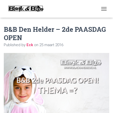
T
O
G
B&B Den Helder – 2de PAASDAG
G
L
OPEN
E
N
Published by
Eck
on
25 maart 2016
A
V
I
G
A
T
I
O
N